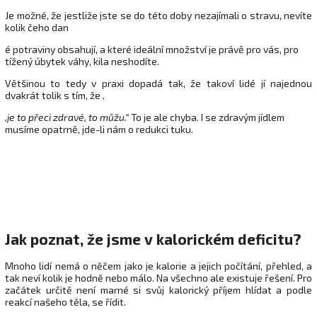
Je možné, že jestliže jste se do této doby nezajímali o stravu, nevíte
kolik čeho dan
é potraviny obsahují, a které ideální množství je právě pro vás, pro
tížený úbytek váhy, kila neshodíte.
Většinou to tedy v praxi dopadá tak, že takoví lidé jí najednou
dvakrát tolik s tím, že
,
,je to přeci zdravé, to můžu.“
To je ale chyba. I se zdravým jídlem
musíme opatrně, jde-li nám o redukci tuku.
Jak poznat, že jsme v kalorickém deficitu?
Mnoho lidí nemá o něčem jako je kalorie a jejich počítání, přehled, a
tak neví kolik je hodně nebo málo. Na všechno ale existuje řešení. Pro
začátek určitě není marné si svůj kalorický příjem hlídat a podle
reakcí našeho těla, se řídit.