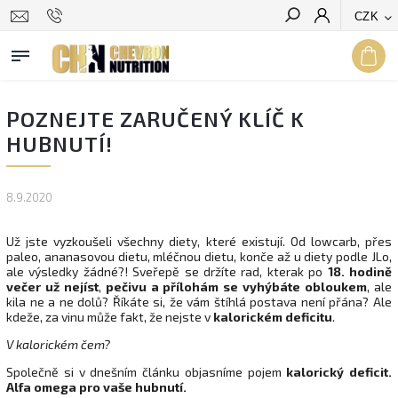
CZK
Hledat
POZNEJTE ZARUČENÝ KLÍČ K
HUBNUTÍ!
8.9.2020
Už jste vyzkoušeli všechny diety, které existují. Od lowcarb, přes
paleo, ananasovou dietu, mléčnou dietu, konče až u diety podle JLo,
ale výsledky žádné?! Sveřepě se držíte rad, kterak po
18. hodině
večer už nejíst
,
pečivu a přílohám se vyhýbáte obloukem
, ale
kila ne a ne dolů? Říkáte si, že vám štíhlá postava není přána? Ale
kdeže, za vinu může fakt, že nejste v
kalorickém deficitu
.
V kalorickém čem?
Společně si v dnešním článku objasníme pojem
kalorický deficit.
Alfa omega pro vaše hubnutí.