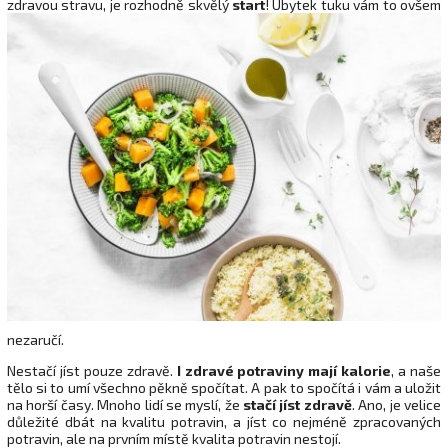
zdravou stravu, j
e rozhodně skvělý
start
! Úbytek tuku vám to ovšem
nezaručí.
Nestačí jíst pouze zdravě.
I zdravé potraviny mají kalorie
, a naše
tělo si to umí všechno pěkně spočítat. A pak to spočítá i vám a uložit
na horší časy. Mnoho lidí se myslí, že
stačí jíst zdravě
. Ano, je velice
důležité dbát na kvalitu potravin, a jíst co nejméně zpracovaných
potravin, ale na prvním místě kvalita potravin nestojí.