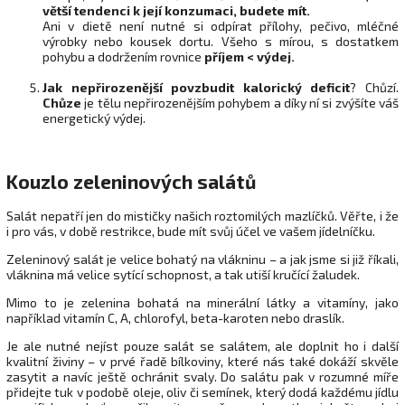
větší tendenci k její konzumaci, budete mít.
Ani v dietě není nutné si odpírat přílohy, pečivo, mléčné
výrobky nebo kousek dortu. Všeho s mírou, s dostatkem
pohybu a dodržením rovnice
příjem < výdej.
Jak nepřirozenější povzbudit kalorický deficit
? Chůzí.
Chůze
je tělu nepřirozenějším pohybem a díky ní si zvýšíte váš
energetický výdej.
Kouzlo zeleninových salátů
Salát nepatří jen do mističky našich roztomilých mazlíčků. Věřte, i že
i pro vás, v době restrikce, bude mít svůj účel ve vašem jídelníčku.
Zeleninový salát je velice bohatý na vlákninu – a jak jsme si již říkali,
vláknina má velice sytící schopnost, a tak utiší kručící žaludek.
Mimo to je zelenina bohatá na minerální látky a vitamíny, jako
například vitamín C, A, chlorofyl, beta-karoten nebo draslík.
Je ale nutné nejíst pouze salát se salátem, ale doplnit ho i další
kvalitní živiny – v prvé řadě bílkoviny, které nás také dokáží skvěle
zasytit a navíc ještě ochránit svaly. Do salátu pak v rozumné míře
přidejte tuk v podobě oleje, oliv či semínek, který dodá každému jídlu