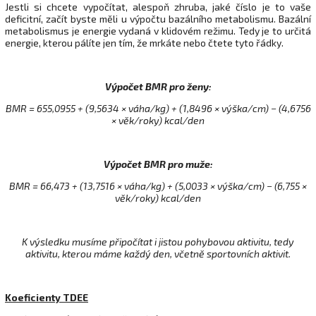
Jestli si chcete vypočítat, alespoň zhruba, jaké číslo je to vaše
deficitní, začít byste měli u výpočtu bazálního metabolismu. Bazální
metabolismus je energie vydaná v klidovém režimu. Tedy je to určitá
energie, kterou pálíte jen tím, že mrkáte nebo čtete tyto řádky.
Výpočet BMR pro ženy:
BMR = 655,0955 + (9,5634 × váha/kg) + (1,8496 × výška/cm) − (4,6756
× věk/roky) kcal/den
Výpočet BMR pro muže:
BMR = 66,473 + (13,7516 × váha/kg) + (5,0033 × výška/cm) − (6,755 ×
věk/roky) kcal/den
K výsledku musíme připočítat i jistou pohybovou aktivitu, tedy
aktivitu, kterou máme každý den, včetně sportovních aktivit.
Koeficienty TDEE