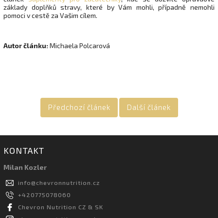
základy doplňků stravy, které by Vám mohli, případně nemohli
pomoci v cestě za Vašim cílem.
Autor článku:
Michaela Polcarová
Předchozí článek
Další článek
KONTAKT
Milan Kozler
info
@
chevronnutrition.cz
+420775078060
Chevron Nutrition CZ & SK