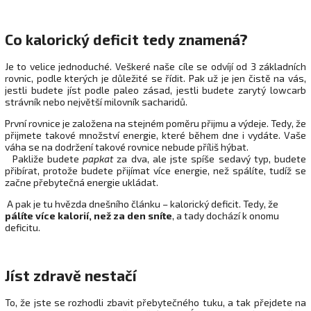
Co kalorický deficit tedy znamená?
Je to velice jednoduché. Veškeré naše cíle se odvíjí od 3 základních
rovnic, podle kterých je důležité se řídit. Pak už je jen čistě na vás,
jestli budete jíst podle paleo zásad, jestli budete zarytý lowcarb
strávník nebo největší milovník sacharidů.
První rovnice je založena na stejném poměru přijmu a výdeje. Tedy, že
přijmete takové množství energie, které během dne i vydáte. Vaše
váha se na dodržení takové rovnice nebude příliš hýbat.
Pakliže budete
papkat
za dva, ale jste spíše sedavý typ, budete
přibírat, protože budete přijímat více energie, než spálíte, tudíž se
začne přebytečná energie ukládat.
A pak je tu hvězda dnešního článku – kalorický deficit. Tedy, že
pálíte více kalorií, než za den sníte
, a tady dochází k onomu
deficitu.
Jíst zdravě nestačí
To, že jste se rozhodli zbavit přebytečného tuku, a tak přejdete na