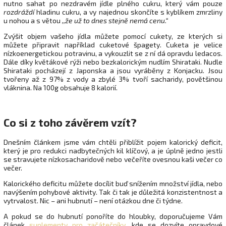
nutno sahat po nezdravém jídle plného cukru, který vám pouze
rozdráždí
hladinu cukru, a vy najednou skončíte s kyblíkem zmrzliny
u nohou a s větou
,,že už to dnes stejně nemá cenu.“
Zvýšit objem vašeho jídla můžete pomocí cukety, ze kterých si
můžete připravit například cuketové špagety. Cuketa je velice
nízkoenergetickou potravinu, a vykouzlit se z ní dá opravdu ledacos.
Dále díky květákové rýži nebo bezkalorickým nudlím Shirataki. Nudle
Shirataki pocházejí z Japonska a jsou vyráběny z Konjacku. Jsou
tvořeny až z 97% z vody a zbylé 3% tvoří sacharidy, povětšinou
vláknina. Na 100g obsahuje 8 kalorií.
Co si z toho závěrem vzít?
Dnešním článkem jsme vám chtěli přiblížit pojem kalorický deficit,
který je pro redukci nadbytečných kil klíčový, a je úplně jedno jestli
se stravujete nízkosacharidově nebo večeříte ovesnou kaši večer co
večer.
Kalorického deficitu můžete docílit buď snížením množství jídla, nebo
navýšením pohybové aktivity. Tak či tak je důležitá konzistentnost a
vytrvalost. Nic – ani hubnutí – není otázkou dne či týdne.
A pokud se do hubnutí ponoříte do hloubky, doporučujeme Vám
článek
suplementy pro začátečníky
, kde se dozvíte opravdové