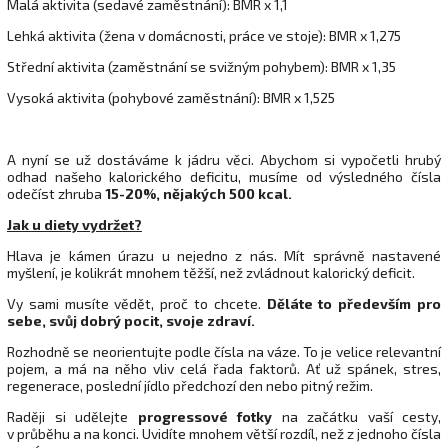
Malá aktivita (sedavé zaměstnání): BMR x 1,1
Lehká aktivita (žena v domácnosti, práce ve stoje): BMR x 1,275
Střední aktivita (zaměstnání se svižným pohybem): BMR x 1,35
Vysoká aktivita (pohybové zaměstnání): BMR x 1,525
A nyní se už dostáváme k jádru věci. Abychom si vypočetli hrubý
odhad našeho kalorického deficitu, musíme od výsledného čísla
odečíst zhruba
15-20%, nějakých 500 kcal.
Jak u diety vydržet?
Hlava je kámen úrazu u nejedno z nás. Mít správně nastavené
myšlení, je kolikrát mnohem těžší, než zvládnout kalorický deficit.
Vy sami musíte vědět, proč to chcete.
Děláte to především pro
sebe, svůj dobrý pocit, svoje zdraví.
Rozhodně se neorientujte podle čísla na váze. To je velice relevantní
pojem, a má na něho vliv celá řada faktorů. Ať už spánek, stres,
regenerace, poslední jídlo předchozí den nebo pitný režim.
Raději si udělejte
progressové fotky
na začátku vaší cesty,
v průběhu a na konci. Uvidíte mnohem větší rozdíl, než z jednoho čísla