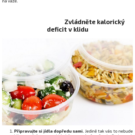
na váze.
Zvládněte kalorický
deficit v klidu
Připravujte si jídla dopředu sami.
Jedině tak vás to nebude