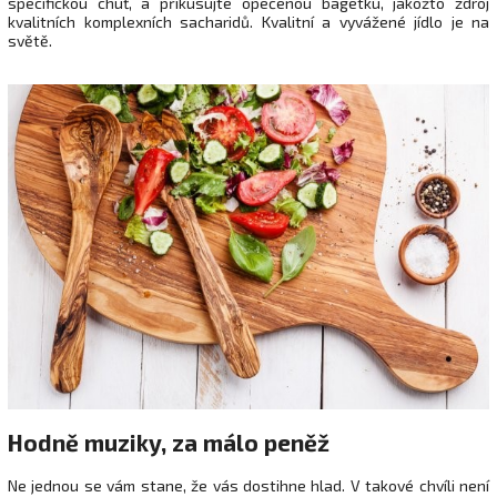
specifickou chuť, a přikusujte opečenou bagetku, jakožto zdroj
kvalitních komplexních sacharidů. Kvalitní a vyvážené jídlo je na
světě.
Hodně muziky, za málo peněž
Ne jednou se vám stane, že vás dostihne hlad. V takové chvíli není