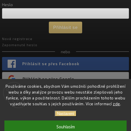
Heslo
Přihlásit se
Nová registrace
Zapomenuté heslo
nebo
Přihlásit se přes Facebook
Přihlásit se přes Google
Používáme cookies, abychom Vám umožnili pohodlné prohlížení
webu a díky analýze provozu webu neustále zlepšovali jeho
funkce, výkon a použitelnost. Dalším procházením tohoto webu
vyjadřujete souhlas s jejich používáním. Více informací
zde
.
Copyright 2026
Chevron Nutrition
. Všechna práva vyhrazena.
Nastavení
Vytvořil
Shoptet
| Design
Shoptak.cz.
Souhlasím