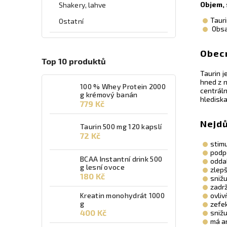
Objem, 
Shakery, lahve
Tauri
Ostatní
Obsah
Obecn
Top 10 produktů
Taurin j
hned z n
100 % Whey Protein 2000
centráln
g krémový banán
hlediska
779 Kč
Nejdů
Taurin 500 mg 120 kapslí
72 Kč
stim
podp
BCAA Instantní drink 500
odda
g lesní ovoce
zlep
180 Kč
snižu
zadr
Kreatin monohydrát 1000
ovli
g
zefe
400 Kč
snižu
má an