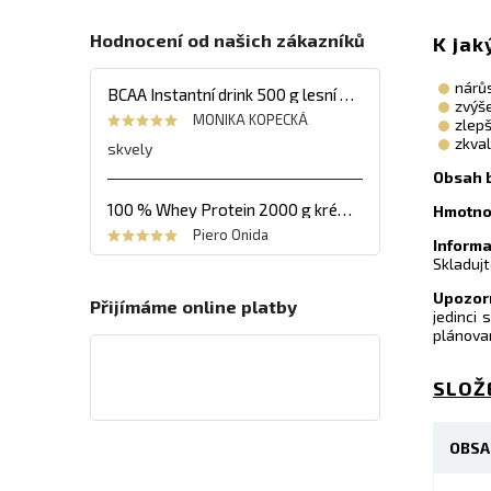
Hodnocení od našich zákazníků
K jak
nárů
BCAA Instantní drink 500 g lesní ovoce
zvýše
MONIKA KOPECKÁ
zlep
zkval
skvely
Obsah b
100 % Whey Protein 2000 g krémový banán
Hmotnos
Piero Onida
Inform
Skladujt
Upozor
Přijímáme online platby
jedinci
plánova
SLOŽ
OBSA