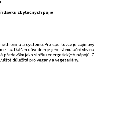
!
přídavku zbytečných pojiv
 methioninu a cysteinu. Pro sportovce je zajímavý
i sílu. Dalším důvodem je jeho stimulační vliv na
ná především jako složku energetických nápojů. Z
vláště důležitá pro vegany a vegetariány.