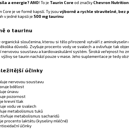
síla a energie? ANO
!
To je
Taurin Core
od značky
Chevron Nutrition
n Core je ve formě kapslí. Ty jsou
výborně a rychle stravitelné, bez 
 v jedné kapsli je
500 mg taurinu
ě o taurinu
e organická sloučenina, kterou si tělo přirozeně vytváří z aminokyselin
ěkolika důvodů. Zvyšuje procento vody ve svalech a ovlivňuje tak objem 
í nervovou soustavu a kardiovaskulární systém. Široká veřejnost ho z
 výživy se taurin nachází pouze v mase. Jeho suplementace je tedy obz
ležitější účinky
uluje nervovou soustavu
oruje bdělost
luje únavu
šuje pozornost
je krevní tlak
žuje vodu ve svalech
vňuje metabolismus tuků
ktivňuje metabolismus sacharidů
je procento laktátu (kyseliny mléčné)
tioxidační účinky