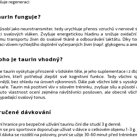
luje regeneraci
aurin funguje?
ůsobí jako neurotransmiter, tedy urychluje přenos vzruchů v nervové s
ci svalových vláken. Zvyšuje energetickou hladinu a snižuje oxidač
šímu transportu živin do svalové tkáně a odbourávání laktátu. Díky t
ci vlivem rychlejšího doplnění vyčerpaných živin (např. glykogenu a ami
oho je taurin vhodný?
se taurin vyskytuje přirozeně v lidském těle, je jeho suplementace i z 
ichni, kteří potřebují zlepšit své kognitivní funkce. Tedy všichni sp
tnější, bez ohledu na úroveň výkonnosti. Dále pak všichni lidé s vysok
kaře. Taurin má pozitivní vliv v silovém tréninku, zvyšuje sílu a působí
uto vlastnost ocení zejména návštěvníci posiloven, ale obecně všichn
ypadající svalový tonus.
ručené dávkování
ní hranice pro bezpečné užívání taurinu činí dle studií 3 g denně.
in se pro sportovce doporučuje užívat v dávce o celkovém objemu 1-3 g.
 dávka se rozdělí na poloviny, první se užije 30-60 minut před tréninke