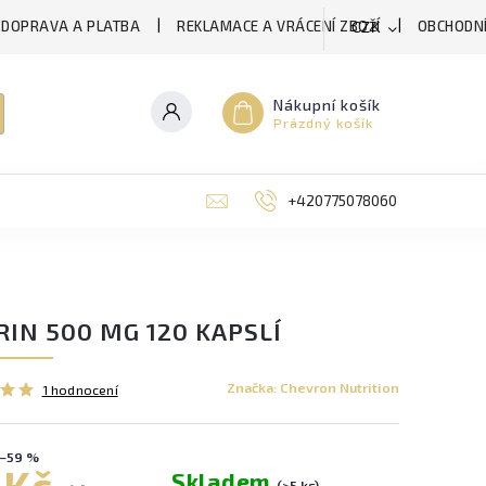
DOPRAVA A PLATBA
REKLAMACE A VRÁCENÍ ZBOŽÍ
OBCHODNÍ
CZK
Nákupní košík
Prázdný košík
+420775078060
RIN 500 MG 120 KAPSLÍ
Značka:
Chevron Nutrition
1 hodnocení
–59 %
 Kč
Skladem
(>5 ks)