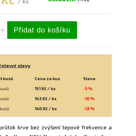
/ ks
Přidat do košíku
stevní slevy
t kusů
Cena za kus
Sleva
 kusů
151 Kč / ks
-5 %
 kusů
143 Kč / ks
-10 %
 kusů
140 Kč / ks
-12 %
 průtok krve bez zvýšení tepové frekvence a