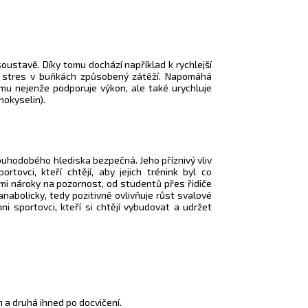
oustavě. Díky tomu dochází například k rychlejší
ní stres v buňkách způsobený zátěží. Napomáhá
omu nejenže podporuje výkon, ale také urychluje
nokyselin).
dlouhodobého hlediska bezpečná. Jeho příznivý vliv
ortovci, kteří chtějí, aby jejich trénink byl co
ými nároky na pozornost, od studentů přes řidiče
 anabolicky, tedy pozitivně ovlivňuje růst svalové
i sportovci, kteří si chtějí vybudovat a udržet
m a druhá ihned po docvičení.