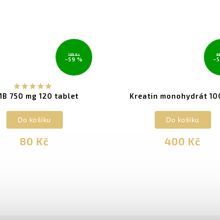
199 Kč
9
–59 %
–
B 750 mg 120 tablet
Kreatin monohydrát 10
Do košíku
Do košíku
80 Kč
400 Kč