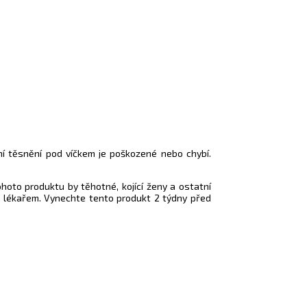
í těsnění pod víčkem je poškozené nebo chybí.
tohoto produktu by těhotné, kojící ženy a ostatní
m lékařem. Vynechte tento produkt 2 týdny před