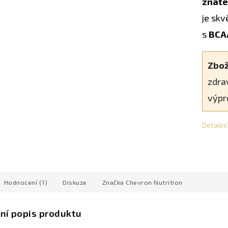
znate
je skv
s
BCA
Zbož
zdra
výpr
Detailn
Hodnocení (1)
Diskuze
Značka
Chevron Nutrition
lní popis produktu