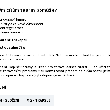
ým cílům taurin pomůže?
st svalové hmoty
ní síly a celkové výkonnosti
šení regenerace
itnění tréninku
alení:
120 kapslí
t obsahu: 77 g
ace
: Uchovávejte mimo dosah dětí. Nekonzumujte pokud bezpečnostn
e v chladu a suchu
nění
: Doplněk stravy je určen pro zdravé jedince starší 18 let. Užití 
 se zdravotními problémy měli konzultovat předem se svým ošetřující
nou operací. Nepřekračujte doporučené dávkování.
ENÍ
H - SLOŽENÍ
MG / 1 KAPSLE