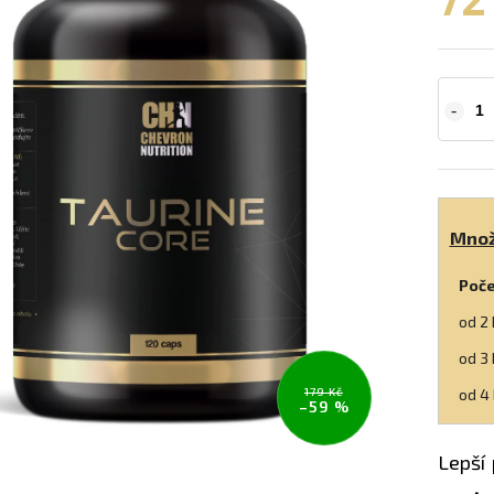
Množ
Poče
od 2
od 3
od 4
179 Kč
–59 %
Lepší