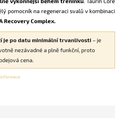
lně výkonnější během tréninku
. Taurin Core
ělý pomocník na regeneraci svalů v kombinaci
A Recovery Complex.
í je po datu minimální trvanlivosti
– je
votně nezávadné a plně funkční, proto
odejová cena.
í informace