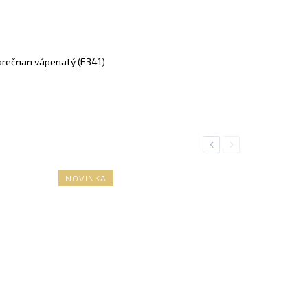
rečnan vápenatý (E341)
Previous
Next
NOVINKA