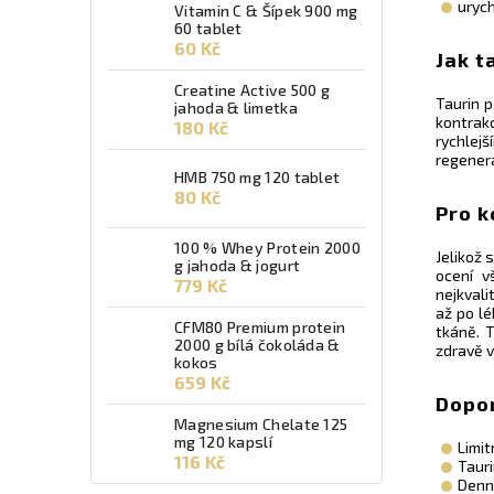
urych
Vitamin C & Šípek 900 mg
60 tablet
60 Kč
Jak t
Creatine Active 500 g
Taurin p
jahoda & limetka
kontrak
180 Kč
rychlej
regenera
HMB 750 mg 120 tablet
80 Kč
Pro k
100 % Whey Protein 2000
Jelikož 
g jahoda & jogurt
ocení vš
779 Kč
nejkvali
až po lé
CFM80 Premium protein
tkáně. T
2000 g bílá čokoláda &
zdravě v
kokos
659 Kč
Dopo
Magnesium Chelate 125
mg 120 kapslí
Limit
116 Kč
T
aur
Denní