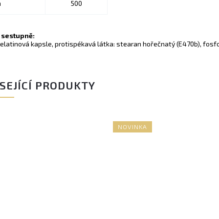
n
500
 sestupně:
želatinová kapsle, protispékavá látka: stearan hořečnatý (E470b),
fosfo
SEJÍCÍ PRODUKTY
NOVINKA