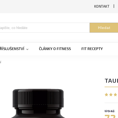
KONTAKT
Hledat
ŘÍSLUŠENSTVÍ
ČLÁNKY O FITNESS
FIT RECEPTY
í
TAU
179 Kč
72