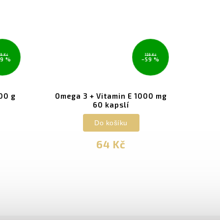
99 Kč
159 Kč
59 %
–59 %
00 g
Omega 3 + Vitamin E 1000 mg
60 kapslí
Do košíku
64 Kč