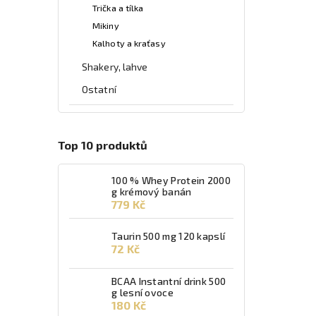
Trička a tílka
Mikiny
Kalhoty a kraťasy
Shakery, lahve
Ostatní
Top 10 produktů
100 % Whey Protein 2000
g krémový banán
779 Kč
Taurin 500 mg 120 kapslí
72 Kč
BCAA Instantní drink 500
g lesní ovoce
180 Kč