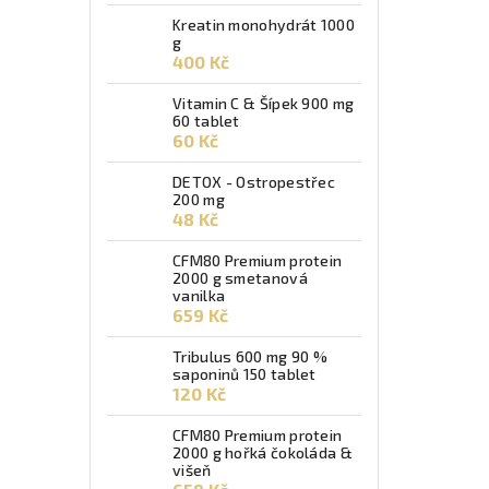
Kreatin monohydrát 1000
g
400 Kč
Vitamin C & Šípek 900 mg
60 tablet
60 Kč
DETOX - Ostropestřec
200 mg
48 Kč
CFM80 Premium protein
2000 g smetanová
vanilka
659 Kč
Tribulus 600 mg 90 %
saponinů 150 tablet
120 Kč
CFM80 Premium protein
2000 g hořká čokoláda &
višeň