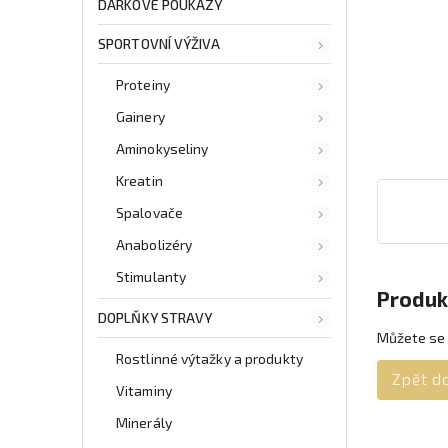
DÁRKOVÉ POUKAZY
SPORTOVNÍ VÝŽIVA
Proteiny
Gainery
Aminokyseliny
Kreatin
Spalovače
Anabolizéry
Stimulanty
Produk
DOPLŇKY STRAVY
Můžete se 
Rostlinné výtažky a produkty
Zpět d
Vitaminy
Minerály