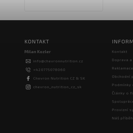
KONTAKT
INFORM
Milan Kozler
Kontakt
Doprava a
info
@
chevronnutrition.cz
Reklamace 
+420775078060
Obchodní 
Chevron Nutrition CZ & SK
Podmínky 
chevron_nutrition_cz_sk
Články o f
Spoluprác
Provizní 
Náš příběh