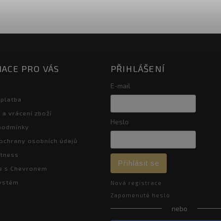
ACE PRO VÁS
PŘIHLÁŠENÍ
E-mail
 platba
a vrácení zboží
Heslo
podmínky
ochrany osobních údajů
itness
Přihlásit se
e s Chevronem
systém
Nová registrace
Zapomenuté heslo
nebo