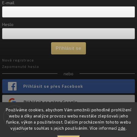
E-mail
Heslo
Přihlásit se
Nová registrace
Zapomenuté heslo
nebo
Přihlásit se přes Facebook
Přihlásit se přes Google
Používáme cookies, abychom Vám umožnili pohodlné prohlížení
webu a díky analýze provozu webu neustále zlepšovali jeho
funkce, výkon a použitelnost. Dalším procházením tohoto webu
vyjadřujete souhlas s jejich používáním. Více informací
zde
.
Copyright 2026
Chevron Nutrition
. Všechna práva vyhrazena.