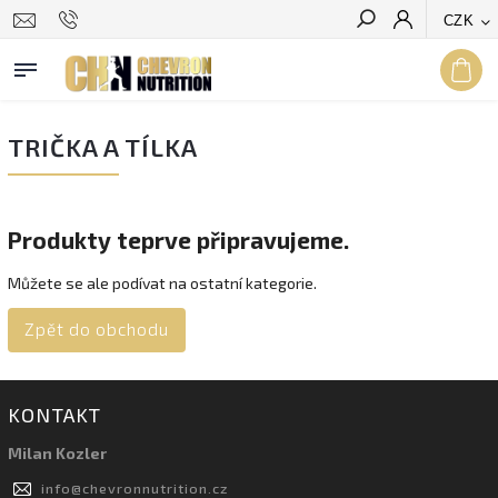
CZK
Hledat
TRIČKA A TÍLKA
Produkty teprve připravujeme.
Můžete se ale podívat na ostatní kategorie.
Zpět do obchodu
KONTAKT
Milan Kozler
info
@
chevronnutrition.cz