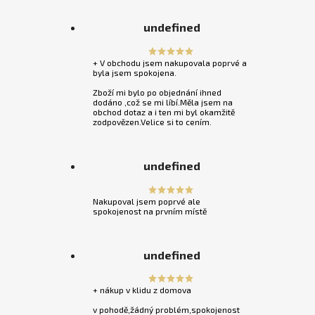
undefined
+ V obchodu jsem nakupovala poprvé a
byla jsem spokojena.
Zboží mi bylo po objednání ihned
dodáno ,což se mi líbí.Měla jsem na
obchod dotaz a i ten mi byl okamžitě
zodpovězen.Velice si to cením.
undefined
Nakupoval jsem poprvé ale
spokojenost na prvním místě
undefined
+ nákup v klidu z domova
v pohodě,žádný problém,spokojenost