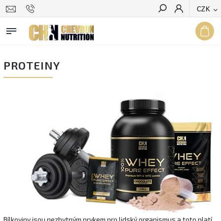
CZK
Hledat
PROTEINY
Bílkoviny jsou nezbytným prvkem pro lidský organismus a toto platí