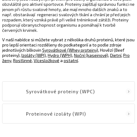
obzvláště pro aktivní sportovce. Proteiny zajišťují správnou funkci ne
jenom při růstu svalové hmoty, ale mají mnoho dalších znaků a to
např. obstarávají regeneraci svalových tkání a chrání je před jejich
rozpadem, který vzniká právě při velké tréninkové zátěži. Proteiny
podporují obranyschopnost organismu a pomáhají k tvorbě
červených krvinek.
V naší nabídce si můžete vybrat z několika druhů proteinů, které jsou
pro lepší orientaci rozděleny do podkategorií a to podle zdroje
jednotlivých bílkovin
Syrovátkové (Whey proteiny)
,
Hovězí (Beef
proteiny),
Izoláty (WPI)
,
Hydro (WPH)
,
Noční (kaseinové)
,
Dietní
,
Pro
ženy
,
Rostlinné
,
Vícesložkové
a
ostatní
.
Syrovátkové proteiny (WPC)
Proteinové izoláty (WPI)