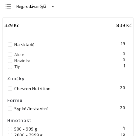
Nejprodávanější
Doporučujeme
329
Kč
839
Kč
Nejlevnější
Nejdražší
19
Na skladě
Abecedně
0
Akce
0
Novinka
1
Tip
Značky
20
Chevron Nutrition
Forma
20
Sypké/Instantní
Hmotnost
4
500 - 999 g
16
2000 - 2999 g