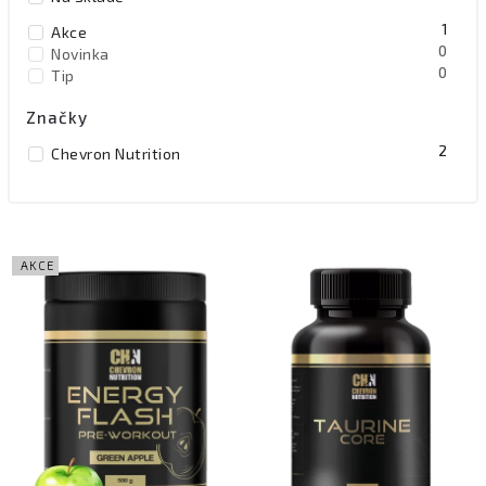
Abecedně
1
Akce
0
Novinka
0
Tip
Značky
2
Chevron Nutrition
AKCE