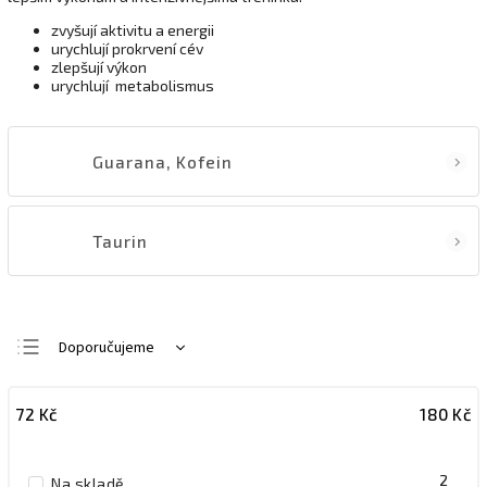
zvyšují aktivitu a energii
urychlují prokrvení cév
zlepšují výkon
urychlují metabolismus
Guarana, Kofein
Taurin
Doporučujeme
Nejlevnější
72
Kč
180
Kč
Nejdražší
Nejprodávanější
2
Na skladě