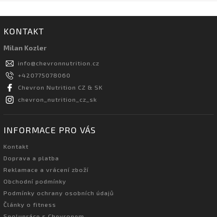
KONTAKT
Milan Kozler
info
@
chevronnutrition.cz
+420775078060
Chevron Nutrition CZ & SK
chevron_nutrition_cz_sk
INFORMACE PRO VÁS
Kontakt
Doprava a platba
Reklamace a vrácení zboží
Obchodní podmínky
Podmínky ochrany osobních údajů
Články o fitness
Spolupráce s Chevronem