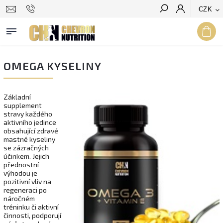
CZK
Hledat
OMEGA KYSELINY
Základní
supplement
stravy každého
aktivního jedince
obsahující zdravé
mastné kyseliny
se zázračných
účinkem. Jejich
přednostní
výhodou je
pozitivní vliv na
regeneraci po
náročném
tréninku či aktivní
činnosti, podporují