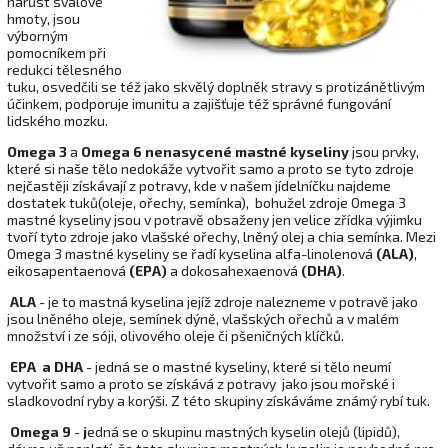
nárůst svalové
hmoty, jsou
výborným
pomocníkem při
redukci tělesného
tuku, osvedčili se též jako skvělý doplněk stravy s protizánětlivým
účinkem, podporuje imunitu a zajišťuje též správné fungování
lidského mozku.
Omega 3
a
Omega 6 nenasycené mastné kyseliny
jsou prvky,
které si naše tělo nedokáže vytvořit samo a proto se tyto zdroje
nejčastěji získávají z potravy, kde v našem jídelníčku najdeme
dostatek tuků(oleje, ořechy, semínka), bohužel zdroje Omega 3
mastné kyseliny jsou v potravě obsaženy jen velice zřídka výjimku
tvoří tyto zdroje jako vlašské ořechy, lněný olej a chia semínka. Mezi
Omega 3 mastné kyseliny se řadí
kyselina alfa-linolenová
(ALA)
,
eikosapentaenová
(EPA)
a dokosahexaenová
(DHA)
.
ALA
- je to mastná kyselina jejíž zdroje nalezneme v potravě jako
jsou lněného oleje, semínek dýně, vlašských ořechů a v malém
množství i ze sóji, olivového oleje či pšeničných klíčků.
EPA a DHA
- jedná se o mastné kyseliny, které si tělo neumí
vytvořit samo a proto se získává z potravy jako jsou mořské i
sladkovodní ryby a korýši. Z této skupiny získáváme známý rybí tuk.
Omega 9
-
j
edná se o skupinu mastných kyselin olejů (lipidů),