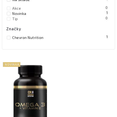
Abecedně
0
Akce
1
Novinka
0
Tip
Značky
1
Chevron Nutrition
NOVINKA