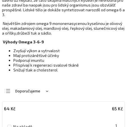
dávno už neplatí, že tato skupina mastných kyselin je nevhodná pro
naše zdraví ba naopak jsou pro lidský organismus jsou obzvlášť
prospěšné. Lidské tělo je dokáže syntetizovat narozdíl od omega 6 a
3.
Největším zdrojem omega 9 mononenasycenou kyselinou je olivový
olej, makadamiový olej, mandlový olej, řepkový olej, slunečnicový olej
a oříšky,drůbeží tuk a sádlo.
Výhody Omega 3-6-9
Zvyšují výkon a vytrvalost
Mají protizánětlivé účinky
Podporují imunitu
Přispívají k regeneraci svalové tkáně
Snižují tlak a cholesterol
Doporučujeme
Nejlevnější
64
Kč
65
Kč
Nejdražší
Nejprodávanější
1
Na skladě