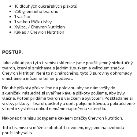
10 dlouhých cukrářských piškotů
250 g jemného tvarohu
1 vajíčko
1 velkou lžičku kávy
Xylitol
/ Chevron Nutrition
Kakao
/ Chevron Nutrition
POSTUP:
Jako základ pro tyto tiramisu sklenice jsme použili jemný nízkotučný
tvaroh, který si smícháme s jedním žloutkem a xylitolem značky
Chevron Nitrition. Není to nic náročného, tyto 3 suroviny dohromady
smícháme a můžeme téměř podávat.
Dlouhé piškoty překrojíme na polovinu aby se nám vešly do
skleniček, následně si uvaříme kávu a piškoty polijeme, aby byly
vláčné. Potom přidáme tvaroh s vajičkem a xylitolem. Poskládáme si
vrstvy piškoty - tvaroh, piškoty a opět polijeme kávou, a pokračujeme
v tomto systému dokud nemáme naplněnou skleničku.
Nakonec tiramisu posypeme kakaem značky Chevron Nutrition.
Toto tiramisu si můžete obohatit i ovocem, my jsme na ozobodu
použili physalis.