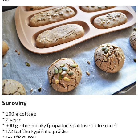
Suroviny
* 200 g cottage
* 2 vejce
* 300 g žitné mouky (případně špaldové, celozrnné)
* 1/2 balíčku kypřícího prášku
* 1-2 lžičky soli