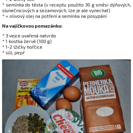
* semínka do těsta (v receptu použito 30 g směsi dýňových,
slunečnicových a sezamových, lze je ale vynechat)
* + olivový olej na potření a semínka na posypání
Na vajíčkovou pomazánku:
* 3 vejce uvařená natvrdo
* 1 kostka žervé (100 g)
* 1-2 lžičky hořčice
* sůl, pepř