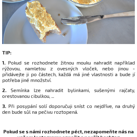
TIP:
1.
Pokud se rozhodnete žitnou mouku nahradit například
rýžovou, namletou z ovesných vloček, nebo jinou -
přidávejte ji po částech, každá má jiné vlastnosti a bude jí
potřeba jiné množství.
2.
Semínka lze nahradit bylinkami, sušenými rajčaty,
orestovanou cibulkou, ...
3.
Při posypání solí doporučuji sníst co nejdříve, na druhý
den bude sůl na pečivu roztopená.
Pokud se s námi rozhodnete péct, nezapomeňte nás na