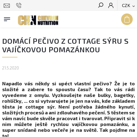
CZK
Hledat
DOMÁCÍ PEČIVO Z COTTAGE SÝRU S
VAJÍČKOVOU POMAZÁNKOU
21.5.2020
Napadlo vás někdy si upéct vlastní pečivo? Že je to
složité a zabere to spoustu času? Tak to vás rádi
vyvedeme z omylu. Vyzkoušejte naše bulky, bagetky,
rohlíčky, ... co si vytvarujete je jen na vás, kde základem
těsta je cottage sýr. Není potřeba žádného kynutí,
složitých procesů a ani zdlouhavého pečení. S těstem se
vám navíc bude skvěle pracovat i tvarovat. Připravit si k
nim můžete ještě rychlou vajíčkovou pomazánku, a
super snídaně nebo večeře je na světě. Tak pojďme na
to!