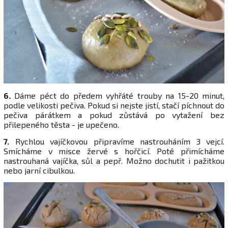
6.
Dáme péct do předem vyhřáté trouby na 15-20 minut,
podle velikosti pečiva. Pokud si nejste jistí, stačí píchnout do
pečiva párátkem a pokud zůstává po vytažení bez
přilepeného těsta - je upečeno.
7.
Rychlou vajíčkovou připravíme nastrouháním 3 vejcí.
Smícháme v misce žervé s hořčicí. Poté přimícháme
nastrouhaná vajíčka, sůl a pepř. Možno dochutit i pažitkou
nebo jarní cibulkou.