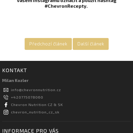
vašem Instagramu označit a použít hashtag
#ChevronRecepty.
Předchozí článek
Další článek
KONTAKT
Milan Kozler
info
@
chevronnutrition.cz
+420775078060
Chevron Nutrition CZ & SK
chevron_nutrition_cz_sk
INFORMACE PRO VÁS