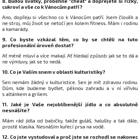
8. Budou svátky, proběhne "cheat" a dopřejete si řízky,
cukroví a vše co k Vánocům patří?
Ano, dopřeju si všechno co k Vánocům patří. Jsem člověk a
ne stroj, můj život se netočí jen kolem fitness. Mám i rodinu
a kamarády.
9. Co byste vzkázal těm, co by se chtěli na tuto
profesionální úroveň dostat?
Ať méně mluví a více makají. Ať hledají způsob jak se to dá a
ne výmluvy, jak se to nedá.
10. Co je Vaším snem v oblasti kulturistiky?
Sen nemám žádný v kulturistice. Sen je mít zdravou rodinu.
Dům, kde budeme bydlet, pěknou zahradu a v ní vířivku
s altánkem a grilem.
11. Jaké je Vaše nejoblíbenější jídlo a co absolutně
nesnášíte?
Mám rád jídla od babičky, takže guláš, halušky a tak dále,
prostě klasika. Nesnáším kuřecí prsa na vodě.
12. Co jste vystudoval a proč jste se rozhodl se nakonec