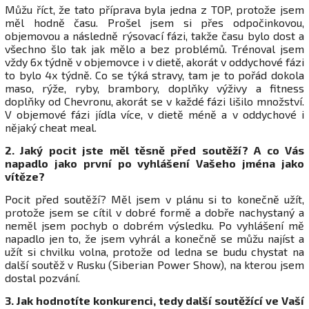
Můžu říct, že tato příprava byla jedna z TOP, protože jsem
měl hodně času. Prošel jsem si přes odpočinkovou,
objemovou a následně rýsovací fázi, takže času bylo dost a
všechno šlo tak jak mělo a bez problémů. Trénoval jsem
vždy 6x týdně v objemovce i v dietě, akorát v oddychové fázi
to bylo 4x týdně. Co se týká stravy, tam je to pořád dokola
maso, rýže, ryby, brambory, doplňky výživy a fitness
doplňky od Chevronu, akorát se v každé fázi lišilo množství.
V objemové fázi jídla více, v dietě méně a v oddychové i
nějaký cheat meal.
2. Jaký pocit jste měl těsně před soutěží? A co Vás
napadlo jako první po vyhlášení Vašeho jména jako
vítěze?
Pocit před soutěží? Měl jsem v plánu si to konečně užít,
protože jsem se cítil v dobré formě a dobře nachystaný a
neměl jsem pochyb o dobrém výsledku. Po vyhlášení mě
napadlo jen to, že jsem vyhrál a konečně se můžu najíst a
užít si chvilku volna, protože od ledna se budu chystat na
další soutěž v Rusku (Siberian Power Show), na kterou jsem
dostal pozvání.
3. Jak hodnotíte konkurenci, tedy další soutěžící ve Vaší