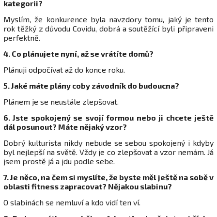
kategorii?
Myslím, že konkurence byla navzdory tomu, jaký je tento
rok těžký z důvodu Covidu, dobrá a soutěžící byli připraveni
perfektně.
4. Co plánujete nyní, až se vrátíte domů?
Plánuji odpočívat až do konce roku.
5. Jaké máte plány coby závodník do budoucna?
Plánem je se neustále zlepšovat.
6. Jste spokojený se svojí formou nebo ji chcete ještě
dál posunout? Máte nějaký vzor?
Dobrý kulturista nikdy nebude se sebou spokojený i kdyby
byl nejlepší na světě. Vždy je co zlepšovat a vzor nemám. Já
jsem prostě já a jdu podle sebe.
7. Je něco, na čem si myslíte, že byste měl ještě na sobě v
oblasti fitness zapracovat? Nějakou slabinu?
O slabinách se nemluví a kdo vidí ten ví.