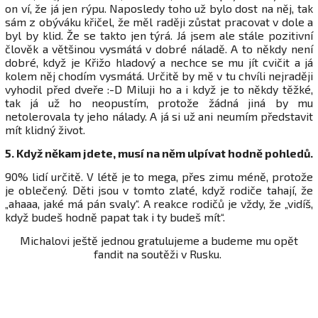
on ví, že já jen rýpu. Naposledy toho už bylo dost na něj, tak
sám z obýváku křičel, že měl raději zůstat pracovat v dole a
byl by klid. Že se takto jen týrá. Já jsem ale stále pozitivní
člověk a většinou vysmátá v dobré náladě. A to někdy není
dobré, když je Křižo hladový a nechce se mu jít cvičit a já
kolem něj chodím vysmátá. Určitě by mě v tu chvíli nejraději
vyhodil před dveře :-D Miluji ho a i když je to někdy těžké,
tak já už ho neopustím, protože žádná jiná by mu
netolerovala ty jeho nálady. A já si už ani neumím představit
mít klidný život.
5. Když někam jdete, musí na něm ulpívat hodně pohledů.
90% lidí určitě. V létě je to mega, přes zimu méně, protože
je oblečený. Děti jsou v tomto zlaté, když rodiče tahají, že
„ahaaa, jaké má pán svaly“. A reakce rodičů je vždy, že „vidíš,
když budeš hodně papat tak i ty budeš mít“.
Michalovi ještě jednou gratulujeme a budeme mu opět
fandit na soutěži v Rusku.