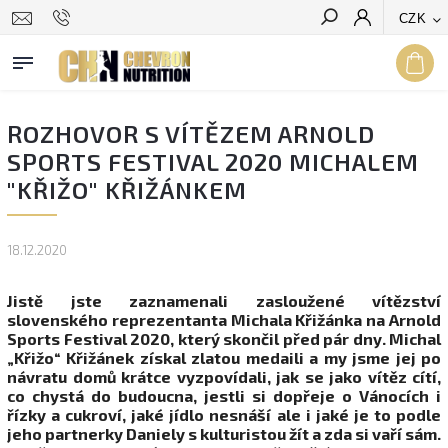
CZK
Hledat
ROZHOVOR S VÍTĚZEM ARNOLD
SPORTS FESTIVAL 2020 MICHALEM
"KŘIŽO" KŘIŽÁNKEM
18.12.2020
Jistě jste zaznamenali zasloužené vítězství
slovenského reprezentanta Michala Křižánka na Arnold
Sports Festival 2020, který skončil před pár dny. Michal
„Křižo“ Křižánek získal zlatou medaili a my jsme jej po
návratu domů krátce vyzpovídali, jak se jako vítěz cítí,
co chystá do budoucna, jestli si dopřeje o Vánocích i
řízky a cukroví, jaké jídlo nesnáší ale i jaké je to podle
jeho partnerky Daniely s kulturistou žít a zda si vaří sám.