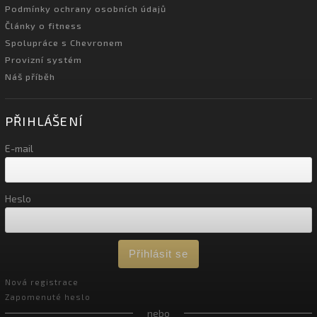
Podmínky ochrany osobních údajů
Články o fitness
Spolupráce s Chevronem
Provizní systém
Náš příběh
PŘIHLÁŠENÍ
E-mail
Heslo
Přihlásit se
Nová registrace
Zapomenuté heslo
nebo