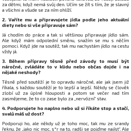
za dětmi, když nemá svůj den. Učím se žít s tím, že je slavný
a všichni a všude se za ním ohlíží.
2. Vaříte mu a připravujete jídla podle jeho aktuální
diety nebo si vše připravuje sám?
Já chodím do práce a tak si většinou připravuje jídlo sám.
Ale když mám odpolední směnu, snažím se mu s něčím
pomoci. Když jde na soutěž, tak mu nachystám jídlo na cestu
vždy já.
3. Během přípravy těsně před závody to musí být
náročné, zvládáte to v klidu nebo občas dojde i na
nějaké neshody?
Těsně před soutěží je to opravdu náročné, ale jak jsem již
říkala, s každou soutěží je to lepší a lepší. Někdy se člověk
zlobí už za úplné hlouposti a potom se večer nad tím
zasmějeme, že to co zase bylo za „nervózní“ stav.
4. Podporujete ho naplno nebo už si říkáte stop a stačí,
svalů máš už dost?
Podporuji ho, ale někdy už je toho moc, tak mu ze srandy
řeknu, že „jako nic moc, s*r na to, radši se pojďme najíst“. Ale