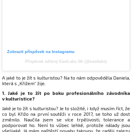
Zobrazit příspěvek na Instagramu
Příspěvek sdílený EastLabs.SK (@eastlabs)
A jaké to je žít s kulturistou? Na to nám odpověděla Daniela,
která s „Křižem“ žije.
1. Jaké je to žít po boku profesionálního závodníka
v kulturistice?
Jaké je to žít s kulturistou? Je to složité, i když musím říct, že
co byl Křižo na první soutěži v roce 2017, se toho už dost
změnilo. Naučila jsem se více trpělivosti, tolerance a
podporovat ho. Není to vůbec lehké, protože nálady jsou
všelijaké. Já mám naštěstí povahu takovou, že raději zalezu