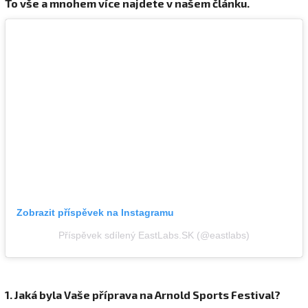
To vše a mnohem více najdete v našem článku.
Zobrazit příspěvek na Instagramu
Příspěvek sdílený EastLabs.SK (@eastlabs)
1. Jaká byla Vaše příprava na Arnold Sports Festival?