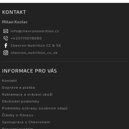
KONTAKT
Milan Kozler
info
@
chevronnutrition.cz
+420775078060
Chevron Nutrition CZ & SK
chevron_nutrition_cz_sk
INFORMACE PRO VÁS
Kontakt
Doprava a platba
Reklamace a vrácení zboží
Obchodní podmínky
Podmínky ochrany osobních údajů
Články o fitness
Spolupráce s Chevronem
Provizní systém