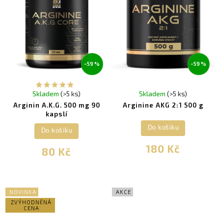
–59 %
–59 %
Skladem
(>5 ks)
Skladem
(>5 ks)
Arginin A.K.G. 500 mg 90
Arginine AKG 2:1 500 g
kapslí
Do košíku
Do košíku
180 Kč
80 Kč
NOVINKA
AKCE
ZVÝHODNĚNÁ
CENA