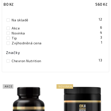
80
Kč
560
Kč
Nejdražší
Nejprodávanější
12
Na skladě
Abecedně
6
Akce
4
Novinka
3
Tip
1
Zvýhodněná cena
Značky
13
Chevron Nutrition
AKCE
NOVINKA