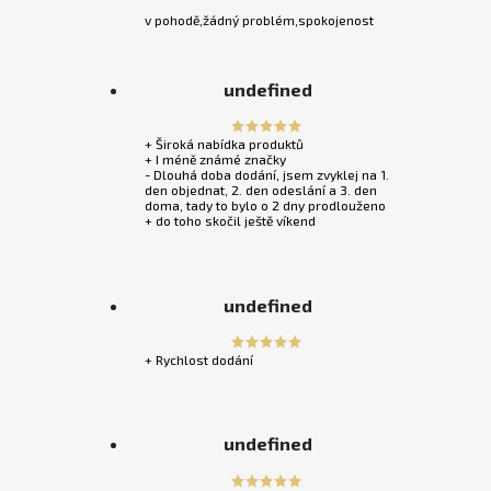
v pohodě,žádný problém,spokojenost
undefined
+ Široká nabídka produktů
+ I méně známé značky
- Dlouhá doba dodání, jsem zvyklej na 1.
den objednat, 2. den odeslání a 3. den
doma, tady to bylo o 2 dny prodlouženo
+ do toho skočil ještě víkend
undefined
+ Rychlost dodání
undefined