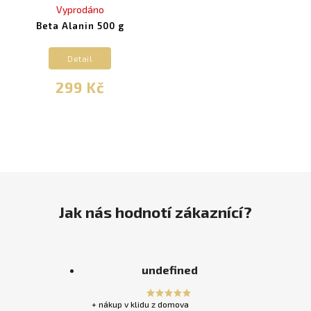
Vyprodáno
Beta Alanin 500 g
Detail
299 Kč
Jak nás hodnotí zákaznící?
undefined
+ nákup v klidu z domova