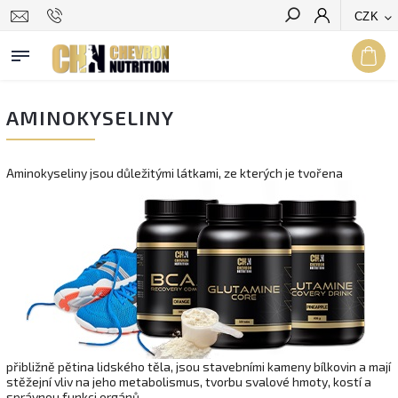
CZK
Hledat
AMINOKYSELINY
Aminokyseliny jsou důležitými látkami, ze kterých
je tvořena
přibližně pětina lidského těla, jsou stavebními kameny bílkovin a mají
stěžejní vliv na jeho metabolismus, tvorbu svalové hmoty, kostí a
správnou funkci orgánů.