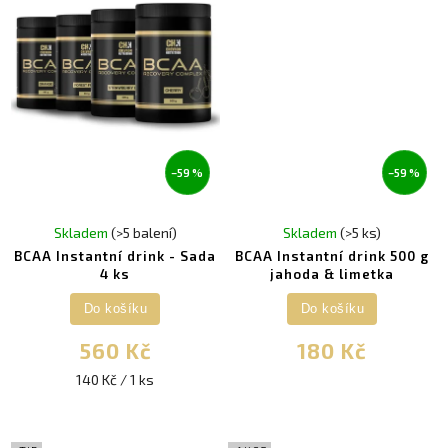
–59 %
–59 %
Skladem
(>5 balení)
Skladem
(>5 ks)
BCAA Instantní drink - Sada
BCAA Instantní drink 500 g
4 ks
jahoda & limetka
Do košíku
Do košíku
560 Kč
180 Kč
140 Kč / 1 ks