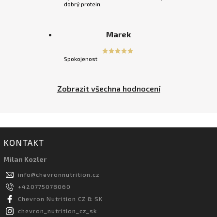
dobrý protein.
Marek
Spokojenost
Zobrazit všechna hodnocení
KONTAKT
Milan Kozler
info
@
chevronnutrition.cz
+420775078060
Chevron Nutrition CZ & SK
chevron_nutrition_cz_sk