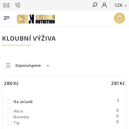
CZK
Hledat
KLOUBNÍ VÝŽIVA
Doporučujeme
Nejlevnější
280
Kč
281
Kč
Nejdražší
Nejprodávanější
1
Na skladě
Abecedně
0
Akce
0
Novinka
0
Tip