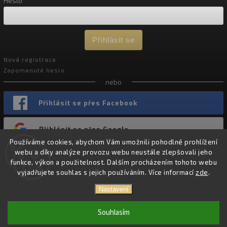
Heslo
Přihlásit se
Nová registrace
Zapomenuté heslo
nebo
Přihlásit se přes Facebook
Přihlásit se přes Google
Používáme cookies, abychom Vám umožnili pohodlné prohlížení
webu a díky analýze provozu webu neustále zlepšovali jeho
funkce, výkon a použitelnost. Dalším procházením tohoto webu
vyjadřujete souhlas s jejich používáním. Více informací
zde
.
Copyright 2026
Chevron Nutrition
. Všechna práva vyhrazena.
Nastavení
Vytvořil
Shoptet
| Design
Shoptak.cz.
Souhlasím