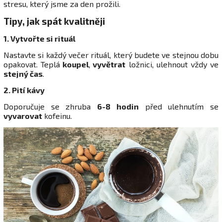
stresu, který jsme za den prožili.
Tipy, jak spát kvalitněji
1. Vytvořte si rituál
Nastavte si každý večer rituál, který budete ve stejnou dobu
opakovat. Teplá
koupel
,
vyvětrat
ložnici, ulehnout vždy ve
stejný čas
.
2. Pití kávy
Doporučuje se zhruba
6-8 hodin
před ulehnutím se
vyvarovat
kofeinu.