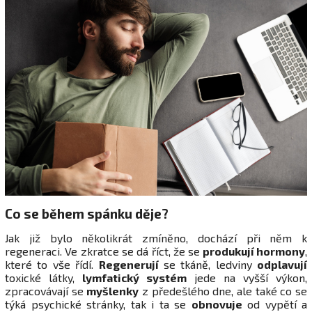
Co se během spánku děje?
Jak již bylo několikrát zmíněno, dochází při něm k
regeneraci. Ve zkratce se dá říct, že se
produkují hormony
,
které to vše řídí.
Regenerují
se tkáně, ledviny
odplavují
toxické látky,
lymfatický systém
jede na vyšší výkon,
zpracovávají se
myšlenky
z předešlého dne, ale také co se
týká psychické stránky, tak i ta se
obnovuje
od vypětí a