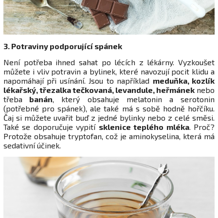
3. Potraviny podporující spánek
Není potřeba ihned sahat po lécích z lékárny. Vyzkoušet
můžete i vliv potravin a bylinek, které navozují pocit klidu a
napomáhají při usínání. Jsou to například
meduňka, kozlík
lékařský, třezalka tečkovaná, levandule, heřmánek
nebo
třeba
banán
, který obsahuje
melatonin a serotonin
(potřebné pro spánek), ale také má s sobě hodně hořčíku.
Čaj si můžete uvařit buď z jedné bylinky nebo z celé směsi.
Také se doporučuje vypití
sklenice teplého mléka
. Proč?
Protože obsahuje tryptofan, což je aminokyselina, která má
sedativní účinek.