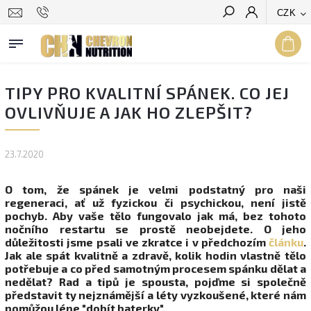
CZK
Hledat
TIPY PRO KVALITNÍ SPÁNEK. CO JEJ
OVLIVŇUJE A JAK HO ZLEPŠIT?
23.7.2020
O tom, že spánek je velmi podstatný pro naši
regeneraci, ať už fyzickou či psychickou, není jistě
pochyb. Aby vaše tělo fungovalo jak má, bez tohoto
nočního restartu se prostě neobejdete. O jeho
důležitosti jsme psali ve zkratce i v předchozím
článku
.
Jak ale spát kvalitně a zdravě, kolik hodin vlastně tělo
potřebuje a co před samotným procesem spánku dělat a
nedělat? Rad a tipů je spousta, pojďme si společně
představit ty nejznámější a léty vyzkoušené, které nám
pomůžou lépe "dobít baterky".