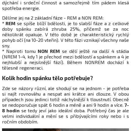
dýchání i srdeční činnost a samozřejmě tím pádem klesá
spotřeba energie.
Dělíme jej na 2 základní fáze - REM a NON REM:
* REM
se spíše blíží bdělosti, je to slabší fáze a z celkové
doby spánku zabírá zhruba 25%, přičemž se za noc
několikrát opakuje. V této době je charakteristický rychlý
pohyb očí (na 10-20 vteřin). V této fázi vznikají všechny naše
sny.
*
Naproti tomu
NON REM
se dělí ještě na další 4 stádia
(NREM 1-4, kdy 1 je přechod mezi bdělostí a spánkem a 4 je
nejhlubší a nejsilnější fází). Během NONREM dochází k
tělesné regeneraci.
Kolik hodin spánku tělo potřebuje?
Zde se názory různí, ale shodují se na jednom - je potřeba
si najít rovnováhu a nespat ani krátce ani dlouze. V obou
případech jsou jedinci totiž náchylnější k tloustnutí. Obecně
se nedoporučuje spát 6 hodin a méně a ani 9 hodin a více.
7-
8 hodin
se tedy jeví jako ideální doba. Potřebný čas je ale
velmi individuální a mění se s přibývajícími roky nebo i s
ročním obdobím.