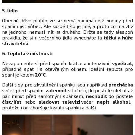
5. Jídlo
Obecně dříve platilo, že se nemá minimálně 2 hodiny před
spaním jíst vůbec. Ale každé tělo je jiné, a proto co má vliv
na jednoho, nemusí mít na druhého. Držte se tedy alespoň
pravidla, že si u večerního jídla vynecháte ta
těžká a hůře
stravitelná
.
6. Teplota v místnosti
Nezapomeňte si před spaním krátce a intenzivně
vyvětrat
,
případně spát i s otevřeným oknem. Ideální teplota pro
spaní je kolem
20°C
.
Další tipy pro zkvalitnění spánku jsou například
p
rocházka
večer před spaním,
zatemnit
v ložnici, do postele ulehat až
pár minut před samotným spánkem,
nechodit
do postele
číst/jíst
nebo
sledovat televizi
,večer
nepít alkohol
,
protože i on zhoršuje kvalitu spánku a další.