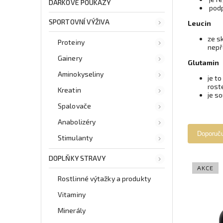
DÁRKOVÉ POUKAZY
podp
SPORTOVNÍ VÝŽIVA
Leucin
ze s
Proteiny
nepř
Gainery
Glutamin
Aminokyseliny
je to
roste
Kreatin
je so
Spalovače
Anabolizéry
Doporuč
Stimulanty
DOPLŇKY STRAVY
AKCE
Rostlinné výtažky a produkty
Vitaminy
Minerály