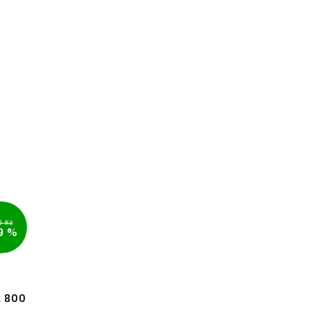
9 Kč
9 %
k 800