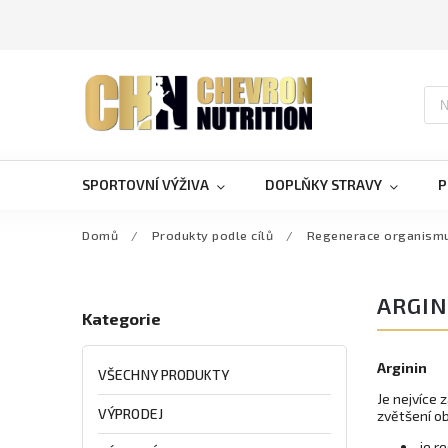
SPORTOVNÍ VÝŽIVA
DOPLŇKY STRAVY
P
Domů
/
Produkty podle cílů
/
Regenerace organism
ARGIN
Kategorie
Arginin
VŠECHNY PRODUKTY
Je nejvíce
VÝPRODEJ
zvětšení o
je r