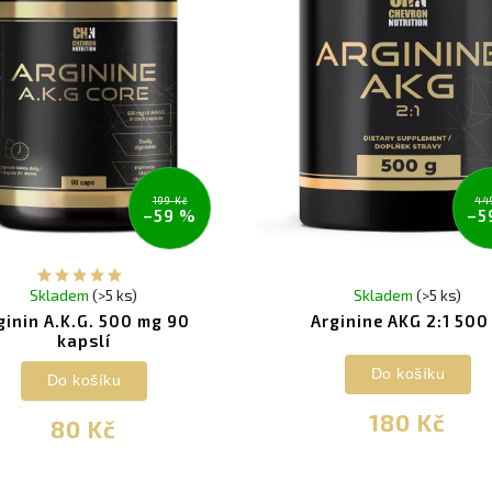
199 Kč
44
–59 %
–5
Skladem
(>5 ks)
Skladem
(>5 ks)
ginin A.K.G. 500 mg 90
Arginine AKG 2:1 500
kapslí
Do košíku
Do košíku
180 Kč
80 Kč