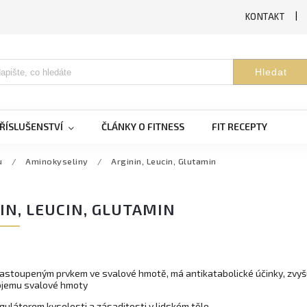
KONTAKT
Hledat
ŘÍSLUŠENSTVÍ
ČLÁNKY O FITNESS
FIT RECEPTY
u
/
Aminokyseliny
/
Arginin, Leucin, Glutamin
IN, LEUCIN, GLUTAMIN
 zastoupeným prvkem
ve svalové hmotě, má antikatabolické účinky, zvy
bjemu svalové hmoty
egulátorem kyselosti a zásaditosti v lidském těle