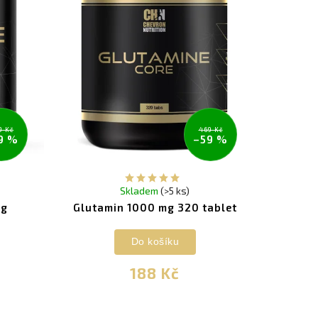
9 Kč
469 Kč
9 %
–59 %
Skladem
(>5 ks)
 g
Glutamin 1000 mg 320 tablet
Do košíku
188 Kč