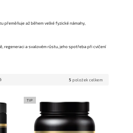
ózu přeměňuje až během velké fyzické námahy,
itě, regeneraci a svalovém růstu, jeho spotřeba při cvičení
5
položek celkem
ě
TIP