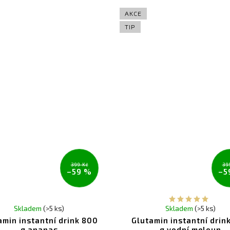
AKCE
TIP
399 Kč
39
–59 %
–5
Skladem
(>5 ks)
Skladem
(>5 ks)
amin instantní drink 800
Glutamin instantní drin
g ananas
g vodní meloun