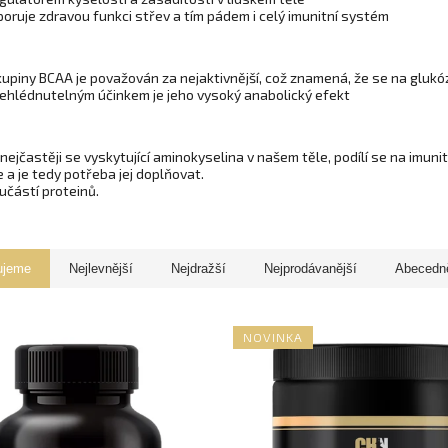
oruje zdravou funkci střev a tím pádem i celý imunitní systém
kupiny BCAA je považován za nejaktivnější, což znamená, že se na gluk
ehlédnutelným účinkem je jeho vysoký anabolický efekt
 nejčastěji se vyskytující aminokyselina v našem těle, podílí se na imun
 a je tedy potřeba jej doplňovat.
učástí proteinů.
ujeme
Nejlevnější
Nejdražší
Nejprodávanější
Abecedn
NOVINKA