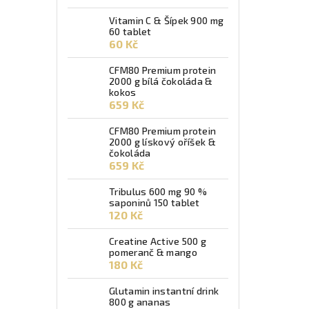
Vitamin C & Šípek 900 mg
60 tablet
60 Kč
CFM80 Premium protein
2000 g bílá čokoláda &
kokos
659 Kč
CFM80 Premium protein
2000 g lískový oříšek &
čokoláda
659 Kč
Tribulus 600 mg 90 %
saponinů 150 tablet
120 Kč
Creatine Active 500 g
pomeranč & mango
180 Kč
Glutamin instantní drink
800 g ananas