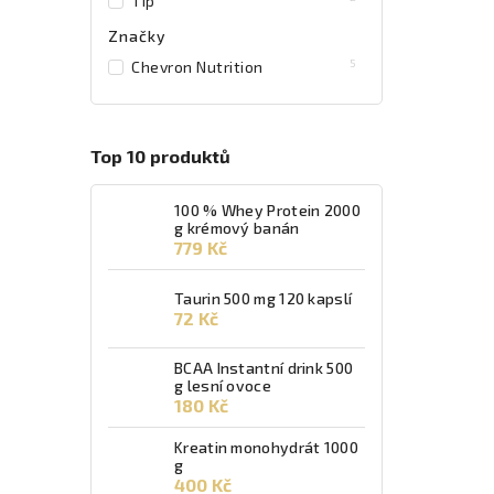
Tip
Značky
5
Chevron Nutrition
Top 10 produktů
100 % Whey Protein 2000
g krémový banán
779 Kč
Taurin 500 mg 120 kapslí
72 Kč
BCAA Instantní drink 500
g lesní ovoce
180 Kč
Kreatin monohydrát 1000
g
400 Kč