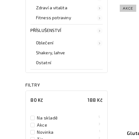
Zdraví a vitalita
AKCE
Fitness potraviny
PŘÍSLUŠENSTVÍ
Oblečení
Shakery, lahve
Ostatní
FILTRY
80
Kč
188
Kč
5
Na skladě
3
Akce
1
Novinka
Glut
2