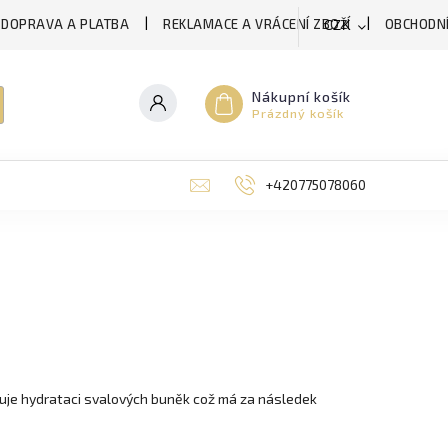
DOPRAVA A PLATBA
REKLAMACE A VRÁCENÍ ZBOŽÍ
OBCHODNÍ
CZK
Nákupní košík
Prázdný košík
+420775078060
šuje hydrataci svalových buněk což má za následek