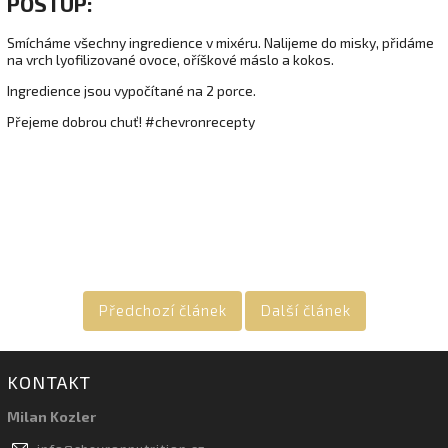
POSTUP:
Smícháme všechny ingredience v mixéru. Nalijeme do misky, přidáme
na vrch lyofilizované ovoce, oříškové máslo a kokos.
Ingredience jsou vypočítané na 2 porce.
Přejeme dobrou chuť! #chevronrecepty
Předchozí článek
Další článek
KONTAKT
Milan Kozler
info
@
chevronnutrition.cz