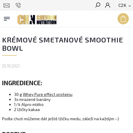
CZK
Hledat
KRÉMOVÉ SMETANOVÉ SMOOTHIE
BOWL
25.10.2021
INGREDIENCE:
30 g
Whey Pure effect proteinu
3x mrazené banány
1/4 Alpro mléko
2 lžičky kakaa
Podle chuti můžeme dát ještě lžičku medu, záleží na každým :-)