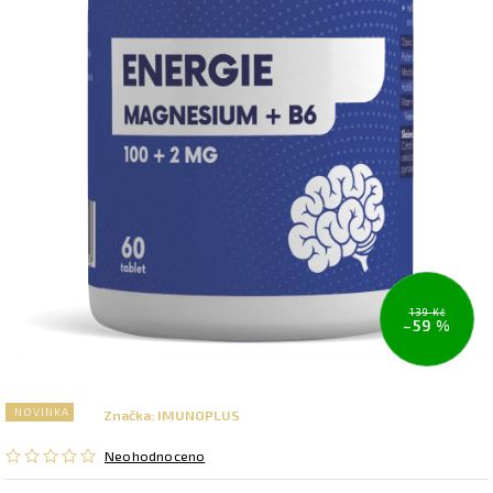
139 Kč
–59 %
NOVINKA
Značka:
IMUNOPLUS
Neohodnoceno