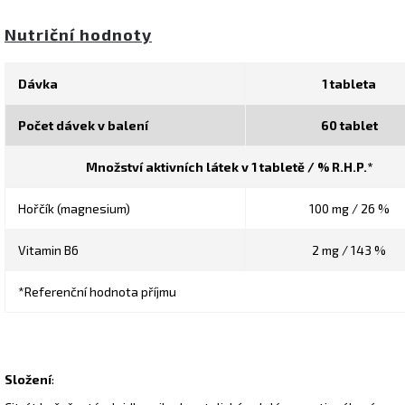
Nutriční hodnoty
Dávka
1 tableta
Počet dávek v balení
60 tablet
Množství aktivních látek v 1 tabletě / % R.H.P.*
Hořčík (magnesium)
100 mg / 26 %
Vitamin B6
2 mg / 143 %
*Referenční hodnota příjmu
Složení
: