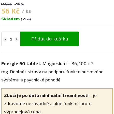
139 Kč
–59 %
56 Kč
/ ks
Skladem
(>5 ks)
Přidat do košíku
Energie 60 tablet.
Magnesium + B6, 100 + 2
mg. Doplněk stravy na podporu funkce nervového
systému a psychické pohodě.
Zboží je po datu minimální trvanlivosti
– je
zdravotně nezávadné a plně funkční, proto
výprodejová cena.