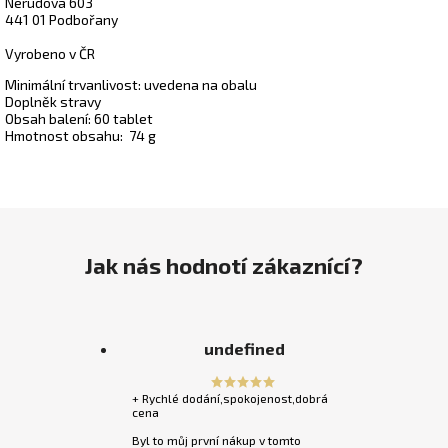
Nerudova 603
441 01 Podbořany
Vyrobeno v ČR
Minimální trvanlivost: uvedena na obalu
Doplněk stravy
Obsah balení: 60 tablet
Hmotnost obsahu:
74 g
Jak nás hodnotí zákaznící?
undefined
+ Rychlé dodání,spokojenost,dobrá
cena
Byl to můj první nákup v tomto