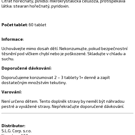
Citrát hořečnatý, plnidlo: mikrokrystalická celulóza, protispékavá
látka: stearan hořečnatý, pyridoxin.
Počet tablet
: 60 tablet
Informace
:
Uchovávejte mimo dosah dětí. Nekonzumujte, pokud bezpečnostní
těsnění pod víčkem chybí nebo je poškozené. Skladujte v chladu a
suchu.
Doporučené dávkování:
Doporučujeme konzumovat 2 – 3 tablety 1× denně a zapít
dostatečným množstvím tekutiny.
Varování:
Není určeno dětem. Tento doplněk stravy by neměl být náhradou
pestré a vyvážené stravy. Nepřekračujte doporučené dávkování.
Distributor:
S.L.G. Corp. s.r.o.