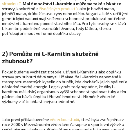
vitaminu C
.
Malé množství L-karnitinu můžeme také získat ze
stravy
, konkrétně z
živočišných produktů
jako je hovězí maso,
jehněčí maso, drůbeží maso, ryby nebo mléko. Vegani a lidé s určitými
genetickými vadami mají sníženou schopnost produkovat potřebné
množství L-karnitinu pomocí vlastního těla. Pro tyto osoby se stává
L-karnitin podmíněně esenciální živinou, tedy látkou, kterou
potřebují přijmout ve formě doplňku stravy.
2) Pomůže mi L-Karnitin skutečně
zhubnout?
Pokud budeme vycházet z teorie, užívání L-Karnitinu jako doplňku
stravy pro hubnutí dává smysl. Už víme, že L-Karnitin napomáhá k
transportu mastných kyselin do buněk, kde dochází k jejich spálení a
následné tvorbě energie. Logicky nás tedy napadne, že díky L-
karnitinu má lidský organismus vyšší schopnost spalovat tuky a tím
pádem dochází k úbytku tělesné hmotnosti. Nicméně vědecké
výzkumy v této oblasti nejsou jednotné.
Jako první příklad uveďme
vědeckou studii
, která byla zveřejněna v
roce 2000 v Mezinárodním vědeckém časopise o sportovní výživě a
cvičebním metabolismu. Předmětem experimentu bylo vypozorovat,