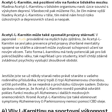
Acetyl-L-Karnitin, má pozitivní vliv na funkce lidského mozku
.
Hladina Acetyl-L-Karnitinu v lidském organismu navíc úzce souvisí s
výskytem depresí. Všeobecně pak můžeme říci, že čím máme vyšší
hladiny Acetyl-L-Karnitinu v těle, tím méně nám hrozí riziko
úzkostných a depresivních stavů a naopak.
Acetyl-L-Karnitin může také zpomalit projevy stárnutí
. V
japonské
studii
prováděné na myších bylo zjištěno, že Acetyl-L-
Karnitin se jeví jako prevence před projevy zhoršené mentality
spojené se stářím a zároveň může zvyšovat schopnost učení se
novým věcem. Tato forma L-karnitinu má tedy potenciál jak pro lidi
pokročilejšího věku, tak například i pro studenty, kteří chtějí zdárně
zvládnout psychicky vysilující zkouškové období.
Jestliže jste se už někdy starali nebo právě staráte o vašeho
rodinného příslušníka, který trpěl či trpí Alzheimerovou chorobou,
určitě potvrdíte, že se nejedná o procházku růžovým sadem. Dobrou
zprávou ovšem je, že Acetyl-L-Karnitin rovněž pomáhá odvrátit
pokles funkcí mozku při Alzheimeru i dalších mozkových
onemocněních. Kromě Acetyl-L-Karnitinu lze také eliminovat
symptomy Alzheimerovy či Parkinsonovy nemoci pomocí CBD oleje.
4) Vliv L-Karnitinu na sportovní výkonnost