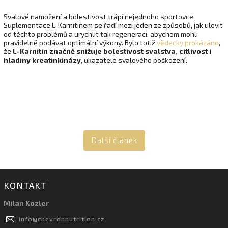
Svalové namožení a bolestivost trápí nejednoho sportovce.
Suplementace L-Karnitinem se řadí mezi jeden ze způsobů, jak ulevit
od těchto problémů a urychlit tak regeneraci, abychom mohli
pravidelně podávat optimální výkony. Bylo totiž
vědecky prokázáno
,
že
L-Karnitin značně snižuje bolestivost svalstva, citlivost i
hladiny kreatinkinázy
, ukazatele svalového poškození.
Další článek
KONTAKT
Milan Kozler
info
@
chevronnutrition.cz