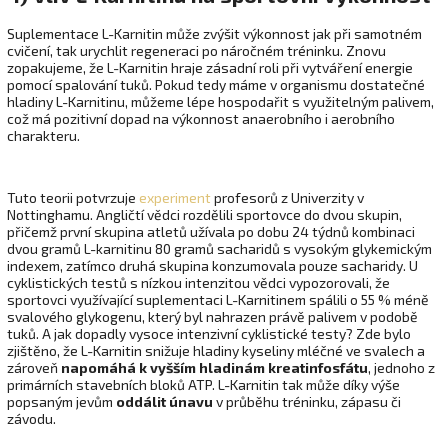
Suplementace L-Karnitin může zvýšit výkonnost jak při samotném
cvičení, tak urychlit regeneraci po náročném tréninku. Znovu
zopakujeme, že L-Karnitin hraje zásadní roli při vytváření energie
pomocí spalování tuků. Pokud tedy máme v organismu dostatečné
hladiny L-Karnitinu, můžeme lépe hospodařit s využitelným palivem,
což má pozitivní dopad na výkonnost anaerobního i aerobního
charakteru.
Tuto teorii potvrzuje
experiment
profesorů z Univerzity v
Nottinghamu. Angličtí vědci rozdělili sportovce do dvou skupin,
přičemž první skupina atletů užívala po dobu 24 týdnů kombinaci
dvou gramů L-karnitinu 80 gramů sacharidů s vysokým glykemickým
indexem, zatímco druhá skupina konzumovala pouze sacharidy. U
cyklistických testů s nízkou intenzitou vědci vypozorovali, že
sportovci využívající suplementaci L-Karnitinem spálili o 55 % méně
svalového glykogenu, který byl nahrazen právě palivem v podobě
tuků. A jak dopadly vysoce intenzivní cyklistické testy? Zde bylo
zjištěno, že L-Karnitin snižuje hladiny kyseliny mléčné ve svalech a
zároveň
napomáhá k vyšším hladinám kreatinfosfátu
, jednoho z
primárních stavebních bloků ATP. L-Karnitin tak může díky výše
popsaným jevům
oddálit únavu
v průběhu tréninku, zápasu či
závodu.