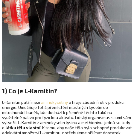
1) Co je L-Karnitin?
L-Karnitin patří mezi
aminokyseliny
a hraje zásadní roli v produkci
energie. Umožňuje totiž přemístění mastných kyselin do
mitochondrií buněk, kde dochází k přeměně těchto tuků na
využitelné palivo pro fyzickou aktivitu. Lidský organismus si umí sám
vytvořit L-Karnitin z aminokyselin lysinu a methioninu, jedná se tedy
o
látku tělu vlastní
. K tomu, aby naše tělo bylo schopné produkovat
adekvátní množství L-karnitinu, potřebujeme přijímat dostatek