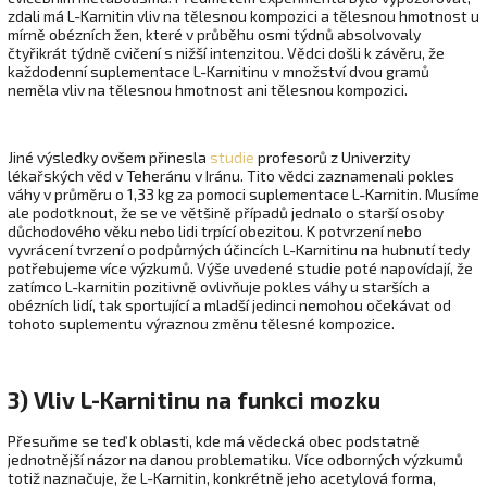
zdali má L-Karnitin vliv na tělesnou kompozici a tělesnou hmotnost u
mírně obézních žen, které v průběhu osmi týdnů absolvovaly
čtyřikrát týdně cvičení s nižší intenzitou. Vědci došli k závěru, že
každodenní suplementace L-Karnitinu v množství dvou gramů
neměla vliv na tělesnou hmotnost ani tělesnou kompozici.
Jiné výsledky ovšem přinesla
studie
profesorů z Univerzity
lékařských věd v Teheránu v Iránu. Tito vědci zaznamenali pokles
váhy v průměru o 1,33 kg za pomoci suplementace L-Karnitin. Musíme
ale podotknout, že se ve většině případů jednalo o starší osoby
důchodového věku nebo lidi trpící obezitou. K potvrzení nebo
vyvrácení tvrzení o podpůrných účincích L-Karnitinu na hubnutí tedy
potřebujeme více výzkumů. Výše uvedené studie poté napovídají, že
zatímco L-karnitin pozitivně ovlivňuje pokles váhy u starších a
obézních lidí, tak sportující a mladší jedinci nemohou očekávat od
tohoto suplementu výraznou změnu tělesné kompozice.
3) Vliv L-Karnitinu na funkci mozku
Přesuňme se teď k oblasti, kde má vědecká obec podstatně
jednotnější názor na danou problematiku. Více odborných výzkumů
totiž naznačuje, že L-Karnitin, konkrétně jeho acetylová forma,