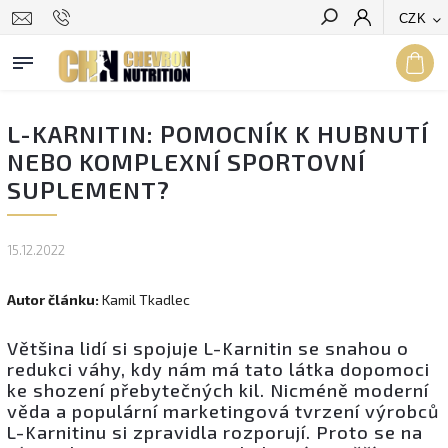
CZK
Hledat
L-KARNITIN: POMOCNÍK K HUBNUTÍ
NEBO KOMPLEXNÍ SPORTOVNÍ
SUPLEMENT?
15.12.2022
Autor článku:
Kamil Tkadlec
Většina lidí si spojuje L-Karnitin se snahou o
redukci váhy, kdy nám má tato látka dopomoci
ke shození přebytečných kil. Nicméně moderní
věda a populární marketingová tvrzení výrobců
L-Karnitinu si zpravidla rozporují. Proto se na