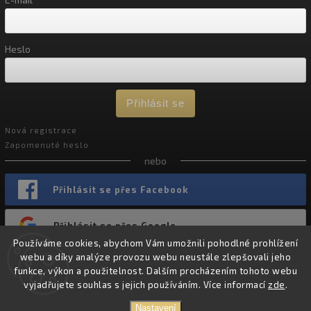
Heslo
Přihlásit se
Nová registrace
Zapomenuté heslo
nebo
Přihlásit se přes Facebook
Přihlásit se přes Google
Používáme cookies, abychom Vám umožnili pohodlné prohlížení
webu a díky analýze provozu webu neustále zlepšovali jeho
funkce, výkon a použitelnost. Dalším procházením tohoto webu
vyjadřujete souhlas s jejich používáním. Více informací
zde
.
Copyright 2026
Chevron Nutrition
. Všechna práva vyhrazena.
Nastavení